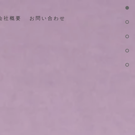
会 社 概 要
お 問 い 合 わ せ