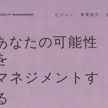
ビ ジ ョ ン
事 業 紹 介
あなたの
可能性
を
マネジメントす
る